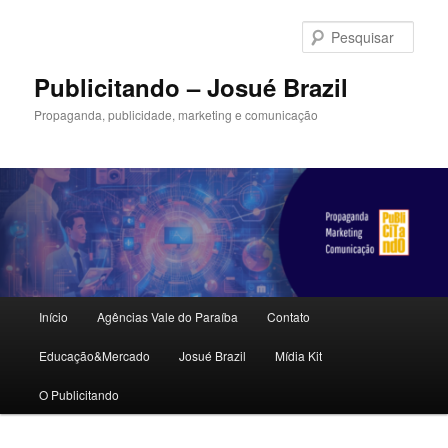
Pular
para
Pesqu
o
conteúdo
Publicitando – Josué Brazil
principal
Propaganda, publicidade, marketing e comunicação
Menu
Início
Agências Vale do Paraíba
Contato
principal
Educação&Mercado
Josué Brazil
Mídia Kit
O Publicitando