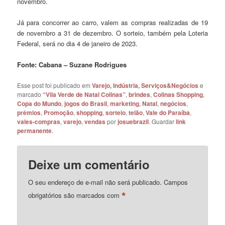
novembro.
Já para concorrer ao carro, valem as compras realizadas de 19
de novembro a 31 de dezembro. O sorteio, também pela Loteria
Federal, será no dia 4 de janeiro de 2023.
Fonte: Cabana – Suzane Rodrigues
Esse post foi publicado em
Varejo, Indústria, Serviços&Negócios
e
marcado
“Vila Verde de Natal Colinas”
,
brindes
,
Colinas Shopping
,
Copa do Mundo
,
jogos do Brasil
,
marketing
,
Natal
,
negócios
,
prêmios
,
Promoção
,
shopping
,
sorteio
,
telão
,
Vale do Paraíba
,
vales-compras
,
varejo
,
vendas
por
josuebrazil
. Guardar
link
permanente
.
Deixe um comentário
O seu endereço de e-mail não será publicado.
Campos
*
obrigatórios são marcados com