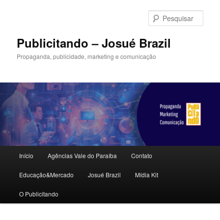
Pular
para
Pesqu
o
conteúdo
Publicitando – Josué Brazil
principal
Propaganda, publicidade, marketing e comunicação
Menu
Início
Agências Vale do Paraíba
Contato
principal
Educação&Mercado
Josué Brazil
Mídia Kit
O Publicitando