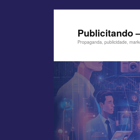
Pular
para
o
Publicitando 
conteúdo
Propaganda, publicidade, mark
principal