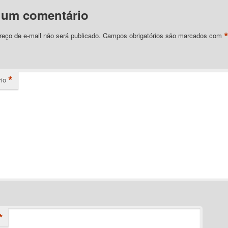
 um comentário
eço de e-mail não será publicado.
Campos obrigatórios são marcados com
*
io
*