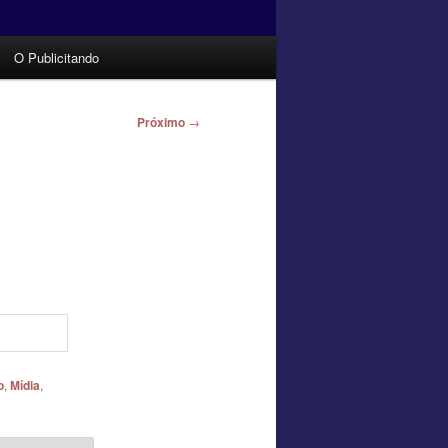
O Publicitando
Próximo
→
o
,
Mídia
,