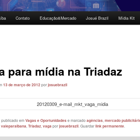
íba
Contato
Educação&Mercado
Josué Brazil
Mídia Kit
a para mídia na Triadaz
em
13 de março de 2012
por
josuebrazil
oi publicado em
Vagas e Oportunidades
e marcado
agências
,
mercado publicitári
 valeparaibana
,
Triadaz
,
vaga
por
josuebrazil
. Guardar
link permanente
.