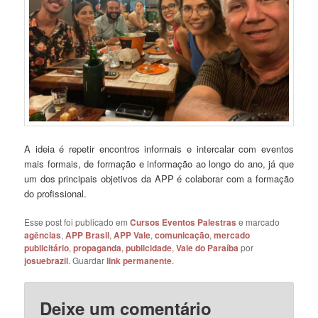
A ideia é repetir encontros informais e intercalar com eventos
mais formais, de formação e informação ao longo do ano, já que
um dos principais objetivos da APP é colaborar com a formação
do profissional.
Esse post foi publicado em
Cursos Eventos Palestras
e marcado
agências
,
APP Brasil
,
APP Vale
,
comunicação
,
mercado
publicitário
,
propaganda
,
publicidade
,
Vale do Paraíba
por
josuebrazil
. Guardar
link permanente
.
Deixe um comentário