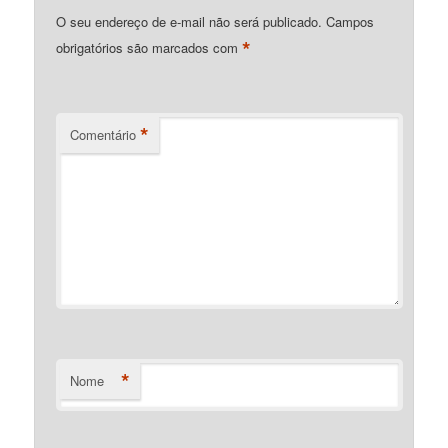
O seu endereço de e-mail não será publicado.
Campos
*
obrigatórios são marcados com
*
Comentário
*
Nome