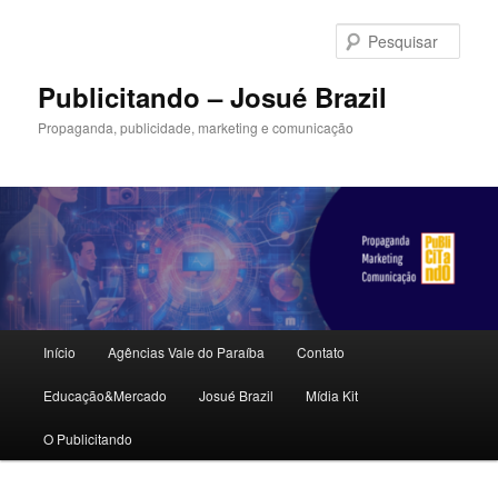
Pular
para
Pesqu
o
conteúdo
Publicitando – Josué Brazil
principal
Propaganda, publicidade, marketing e comunicação
Menu
Início
Agências Vale do Paraíba
Contato
principal
Educação&Mercado
Josué Brazil
Mídia Kit
O Publicitando