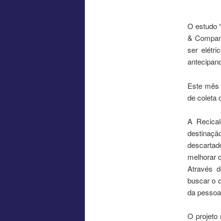
O estudo 
& Company
ser elétr
antecipan
Este mês 
de coleta 
A Recica
destinaç
descartad
melhorar 
Através d
buscar o d
da pessoa
O projeto