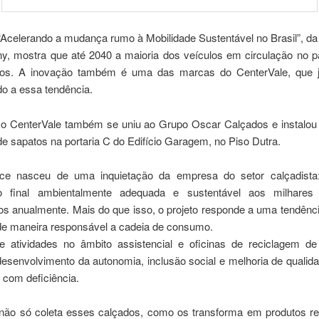
“Acelerando a mudança rumo à Mobilidade Sustentável no Brasil”, d
, mostra que até 2040 a maioria dos veículos em circulação no 
icos. A inovação também é uma das marcas do CenterVale, que
do a essa tendência.
o CenterVale também se uniu ao Grupo Oscar Calçados e instalo
de sapatos na portaria C do Edifício Garagem, no Piso Dutra.
lce nasceu de uma inquietação da empresa do setor calçadista
ão final ambientalmente adequada e sustentável aos milhares
os anualmente. Mais do que isso, o projeto responde a uma tendênci
de maneira responsável a cadeia de consumo.
e atividades no âmbito assistencial e oficinas de reciclagem de
esenvolvimento da autonomia, inclusão social e melhoria de qualid
 com deficiência.
 não só coleta esses calçados, como os transforma em produtos reut