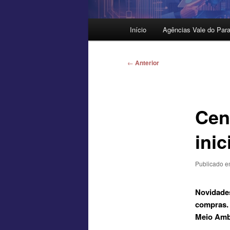
Menu
Início
Agências Vale do Para
principal
Navegação
←
Anterior
de
posts
Cen
inic
Publicado 
Novidade
compras. 
Meio Amb