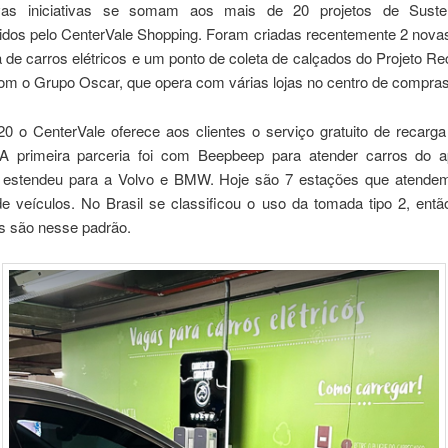
as iniciativas se somam aos mais de 20 projetos de Sustent
idos pelo CenterVale Shopping. Foram criadas recentemente 2 nova
 de carros elétricos e um ponto de coleta de calçados do Projeto R
com o Grupo Oscar, que opera com várias lojas no centro de compras
0 o CenterVale oferece aos clientes o serviço gratuito de recarga
. A primeira parceria foi com Beepbeep para atender carros do ap
 estendeu para a Volvo e BMW. Hoje são 7 estações que atende
e veículos. No Brasil se classificou o uso da tomada tipo 2, entã
es são nesse padrão.