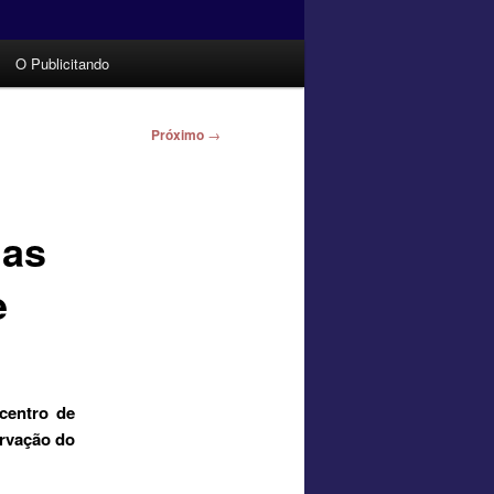
O Publicitando
Próximo
→
uas
e
centro de
ervação do