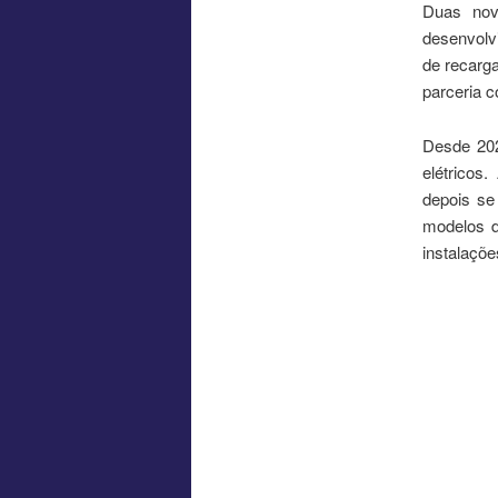
Duas nov
desenvolv
de recarga
parceria 
Desde 202
elétricos
depois se
modelos d
instalaçõ