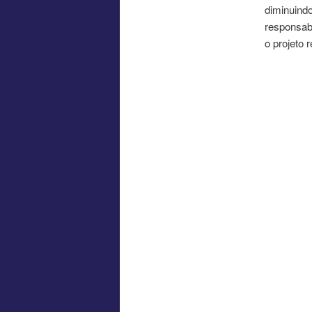
diminuind
responsabi
o projeto 