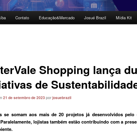
íba
Contato
Educação&Mercado
Josué Brazil
Mídia Kit
terVale Shopping lança d
iativas de Sustentabilidad
em
21 de setembro de 2023
por
josuebrazil
s se somam aos mais de 20 projetos já desenvolvidos pelo 
Paralelamente, lojistas também estão contribuindo com a pres
iente.