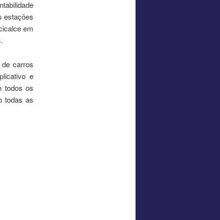
abilidade
s estações
ecicalce em
.
 de carros
licativo e
m todos os
o todas as