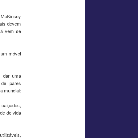
a McKinsey
país devem
 já vem se
u um móvel
: dar uma
 de pares
a mundial:
 calçados,
ade de vida
ilizáveis,