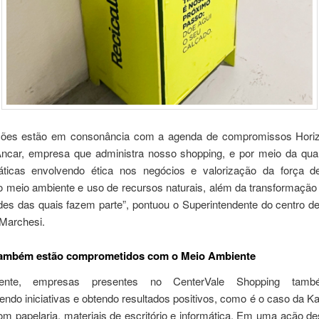
ções estão em consonância com a agenda de compromissos Hori
ncar, empresa que administra nosso shopping, e por meio da qual
áticas envolvendo ética nos negócios e valorização da força de
o meio ambiente e uso de recursos naturais, além da transformação
es das quais fazem parte”, pontuou o Superintendente do centro d
Marchesi.
 também estão comprometidos com o Meio Ambiente
mente, empresas presentes no CenterVale Shopping tam
ndo iniciativas e obtendo resultados positivos, como é o caso da K
om papelaria, materiais de escritório e informática. Em uma ação d