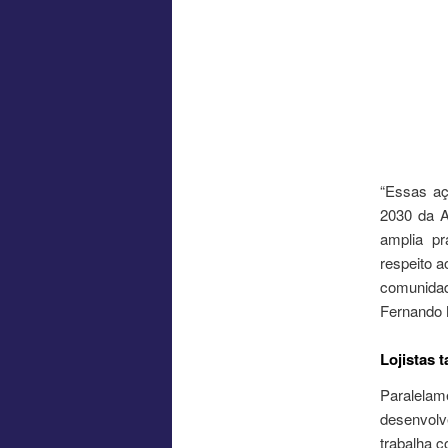
“Essas a
2030 da A
amplia pr
respeito a
comunidad
Fernando 
Lojistas
Paralela
desenvolve
trabalha c