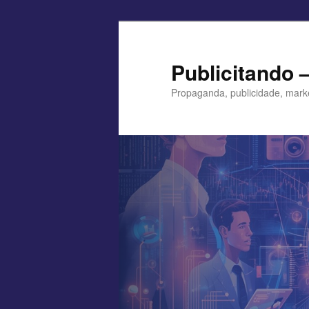
Pular
para
o
Publicitando 
conteúdo
Propaganda, publicidade, mark
principal