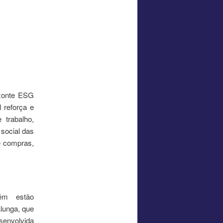
zonte ESG
 reforça e
 trabalho,
 social das
e compras,
bém estão
alunga, que
esenvolvida