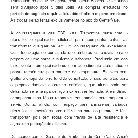
Tramontina no dia 16 de agosto pela Loteria Federal. O resultado
será divulgado após 3 dias úteis. As compras efetuadas no
período de segunda a quinta-feira dão direito a cupons em dobro.
As trocas serão feitas exclusivamente no app do CenterVale.
A churrasqueira a gás TGP 6000 Tramontina preta com 5
utensílios e queimador adicional para acompanhamentos vai
transformar qualquer pai em um churrasqueiro de excelência.
Com tecnologia de ponta, ela une atributos essenciais para o
preparo de uma carne suculenta e saborosa. Produzida em aço
inox, conta com queimadores com acendimento automático e
possui termômetro para controle de temperatura. Ela vem com
grelha e chapa de ferro fundido esmaltado, ambas perfeitas para
o preparo daquele churrasco delicioso, que ainda pode ser
defumado se a tampa de aço inox estiver fechada. Além disso,
acompanha uma tábua removível em madeira para preparar e
servir. Conta, ainda, com espaço para armazenar variados
utensílios e acessórios para utilizar na hora do preparo. É fácil
transportar, pois tem rodas com travas de alta resistência e
alças com proteção de silicone.
De acordo com o Gerente de Marketing do CenterVale, André