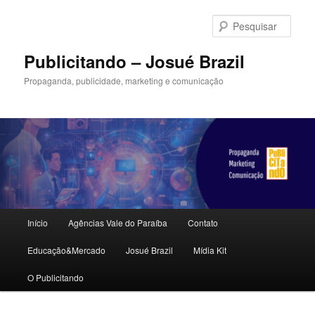
Pular
para
Pesqu
o
conteúdo
Publicitando – Josué Brazil
principal
Propaganda, publicidade, marketing e comunicação
Menu
Início
Agências Vale do Paraíba
Contato
principal
Educação&Mercado
Josué Brazil
Mídia Kit
O Publicitando