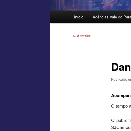
Menu
Início
Agências Vale do Para
principal
Navegação
←
Anterior
de
posts
Dan
Publicado 
Acompan
O tempo a
O publici
SJCampo