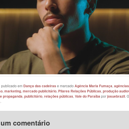
oi publicado em
Dança das cadeiras
e marcado
Agência Maria Fumaça
,
agências
ão
,
marketing
,
mercado publicitário
,
Pilares Relações Públicas
,
produção audio
 e propaganda
,
publicitário
,
relações públicas
,
Vale do Paraíba
por
josuebrazil
. 
e
.
 um comentário