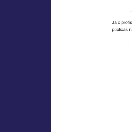
Já o profi
públicas n