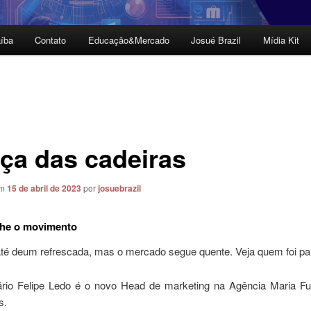
íba
Contato
Educação&Mercado
Josué Brazil
Mídia Kit
ça das cadeiras
em
15 de abril de 2023
por
josuebrazil
he o movimento
té deum refrescada, mas o mercado segue quente. Veja quem foi p
tário Felipe Ledo é o novo Head de marketing na Agência Maria 
s.