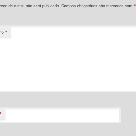
eço de e-mail não será publicado.
Campos obrigatórios são marcados com
*
io
*