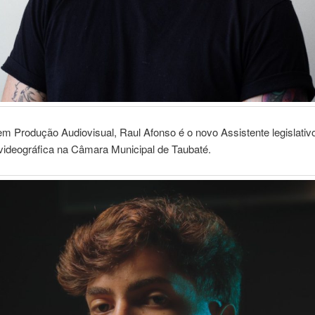
m Produção Audiovisual, Raul Afonso é o novo Assistente legislativ
videográfica na Câmara Municipal de Taubaté.