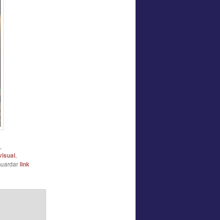
,
visual
,
Guardar
link