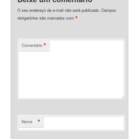
O seu endereço de e-mail não será publicado.
Campos
*
obrigatórios são marcados com
*
Comentário
*
Nome