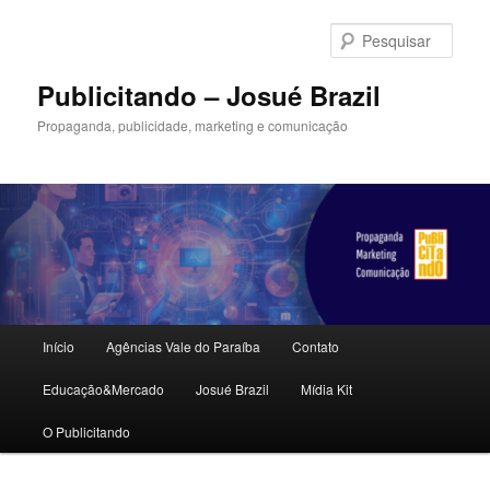
Pular
para
Pesqu
o
conteúdo
Publicitando – Josué Brazil
principal
Propaganda, publicidade, marketing e comunicação
Menu
Início
Agências Vale do Paraíba
Contato
principal
Educação&Mercado
Josué Brazil
Mídia Kit
O Publicitando