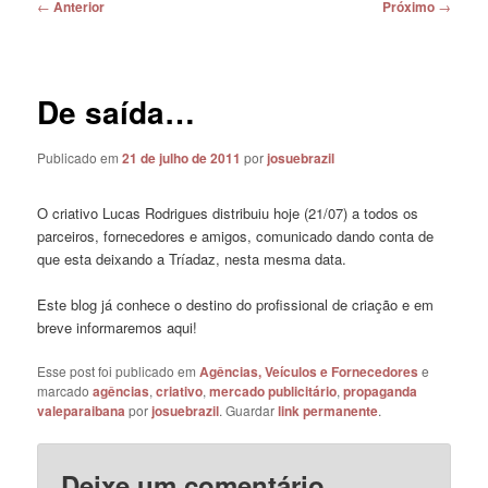
Navegação
←
Anterior
Próximo
→
de
posts
De saída…
Publicado em
21 de julho de 2011
por
josuebrazil
O criativo Lucas Rodrigues distribuiu hoje (21/07) a todos os
parceiros, fornecedores e amigos, comunicado dando conta de
que esta deixando a Tríadaz, nesta mesma data.
Este blog já conhece o destino do profissional de criação e em
breve informaremos aqui!
Esse post foi publicado em
Agências, Veículos e Fornecedores
e
marcado
agências
,
criativo
,
mercado publicitário
,
propaganda
valeparaibana
por
josuebrazil
. Guardar
link permanente
.
Deixe um comentário