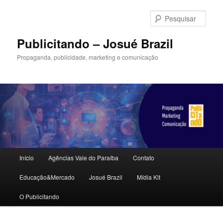
Pular
para
Pesqu
o
conteúdo
Publicitando – Josué Brazil
principal
Propaganda, publicidade, marketing e comunicação
Menu
Início
Agências Vale do Paraíba
Contato
principal
Educação&Mercado
Josué Brazil
Mídia Kit
O Publicitando