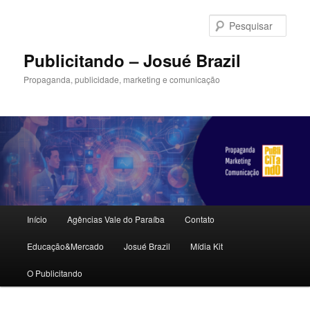
Pular
para
Pesqu
o
conteúdo
Publicitando – Josué Brazil
principal
Propaganda, publicidade, marketing e comunicação
Menu
Início
Agências Vale do Paraíba
Contato
principal
Educação&Mercado
Josué Brazil
Mídia Kit
O Publicitando