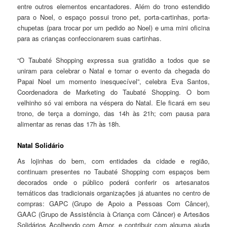
entre outros elementos encantadores. Além do trono estendido
para o Noel, o espaço possui trono pet, porta-cartinhas, porta-
chupetas (para trocar por um pedido ao Noel) e uma mini oficina
para as crianças confeccionarem suas cartinhas.
“O Taubaté Shopping expressa sua gratidão a todos que se
uniram para celebrar o Natal e tornar o evento da chegada do
Papai Noel um momento inesquecível”, celebra Eva Santos,
Coordenadora de Marketing do Taubaté Shopping. O bom
velhinho só vai embora na véspera do Natal. Ele ficará em seu
trono, de terça a domingo, das 14h às 21h; com pausa para
alimentar as renas das 17h às 18h.
Natal Solidário
As lojinhas do bem, com entidades da cidade e região,
continuam presentes no Taubaté Shopping com espaços bem
decorados onde o público poderá conferir os artesanatos
temáticos das tradicionais organizações já atuantes no centro de
compras: GAPC (Grupo de Apoio a Pessoas Com Câncer),
GAAC (Grupo de Assistência à Criança com Câncer) e Artesãos
Solidários Acolhendo com Amor, e contribuir com alguma ajuda