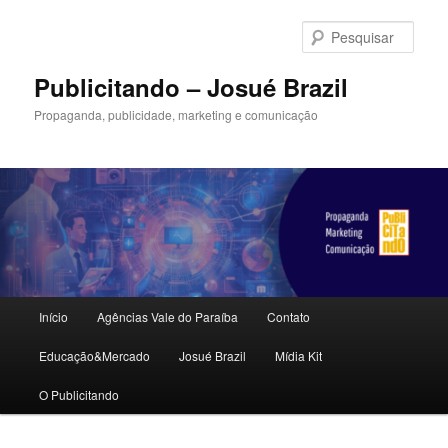
Pular
para
Pesqu
o
conteúdo
Publicitando – Josué Brazil
principal
Propaganda, publicidade, marketing e comunicação
Menu
Início
Agências Vale do Paraíba
Contato
principal
Educação&Mercado
Josué Brazil
Mídia Kit
O Publicitando