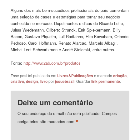
Alguns dos mais bem-sucedidos profissionais do país comentam
uma seleção de cases e estratégias para tornar seu negócio
conhecido no mercado. Depoimentos e dicas de Ricardo Leite,
Julius Wiedemann, Gilberto Strunck, Erik Spiekermann, Billy
Bacon, Gustavo Piqueira, Luli Radfahrer, Hiro Kawahara, Orlando
Pedroso, Carol Hoffmann, Renato Alarcão, Marcelo Albagli,
Michel Lent Schwartzman e André Stolarski, entre outros.
Fonte:
http://www.2ab.com.br/produtos
Esse post foi publicado em
Livros&Publicações
e marcado
criação
,
criativo
,
design
,
livro
por
josuebrazil
. Guardar
link permanente
.
Deixe um comentário
O seu endereço de e-mail não será publicado.
Campos
*
obrigatórios são marcados com