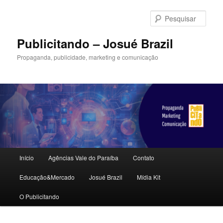
Pular
para
Pesqu
o
conteúdo
Publicitando – Josué Brazil
principal
Propaganda, publicidade, marketing e comunicação
Menu
Início
Agências Vale do Paraíba
Contato
principal
Educação&Mercado
Josué Brazil
Mídia Kit
O Publicitando