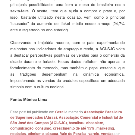
principais possibilidades para irem à mesa do brasileiro nesta
sexta-feira. O azeite, item que ajuda a compor o prato e, por
isso, bastante utilizado nesta ocasião, vem como o principal
“causador” do aumento do ticket médio nesse almoço (24,7%
ante o registrado no ano anterior).
Observando a trajetória recente, com o país experimentando
melhorias nos indicadores de emprego e renda, a ACI-SJC volta
a destacar perspectivas positivas de vendas para o comércio da
cidade durante o feriado. Esses dados refletem não apenas o
fortalecimento do mercado, mas também o papel essencial que
as tradições desempenham na dinâmica econômica,
impulsionando as vendas de produtos específicos em adequada
sintonia com a cultura nacional.
Fonte: Mônica Lima
Esse post foi publicado em
Geral
e marcado
Associação Brasileira
de Supermercados (Abras)
,
Associação Comercial e Industrial de
São José dos Campos (ACI-SJC)
,
bacalhau
,
chocolate
,
comunicação
,
consumo
,
crescimento de até 15%
,
marketing
,
negócios
,
otimismo
,
páscoa
,
Vale do Paraíba
,
varejo
,
vendas
por