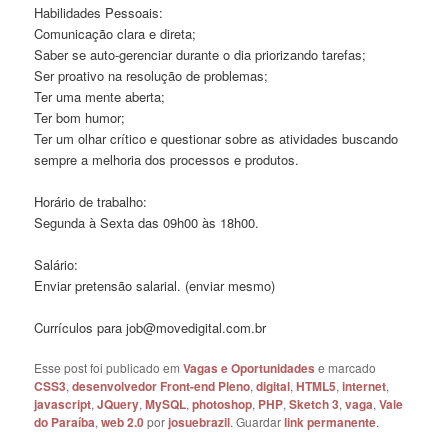
Habilidades Pessoais:
Comunicação clara e direta;
Saber se auto-gerenciar durante o dia priorizando tarefas;
Ser proativo na resolução de problemas;
Ter uma mente aberta;
Ter bom humor;
Ter um olhar crítico e questionar sobre as atividades buscando
sempre a melhoria dos processos e produtos.
Horário de trabalho:
Segunda à Sexta das 09h00 às 18h00.
Salário:
Enviar pretensão salarial. (enviar mesmo)
Currículos para job@movedigital.com.br
Esse post foi publicado em
Vagas e Oportunidades
e marcado
CSS3
,
desenvolvedor Front-end Pleno
,
digital
,
HTML5
,
internet
,
javascript
,
JQuery
,
MySQL
,
photoshop
,
PHP
,
Sketch 3
,
vaga
,
Vale
do Paraíba
,
web 2.0
por
josuebrazil
. Guardar
link permanente
.