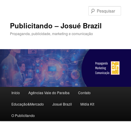
Pular
para
Pesqu
o
conteúdo
Publicitando – Josué Brazil
principal
Propaganda, publicidade, marketing e comunicação
Menu
Início
Agências Vale do Paraíba
Contato
principal
Educação&Mercado
Josué Brazil
Mídia Kit
O Publicitando