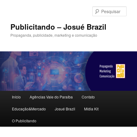
Pular
para
Pesqu
o
conteúdo
Publicitando – Josué Brazil
principal
Propaganda, publicidade, marketing e comunicação
Menu
Início
Agências Vale do Paraíba
Contato
principal
Educação&Mercado
Josué Brazil
Mídia Kit
O Publicitando