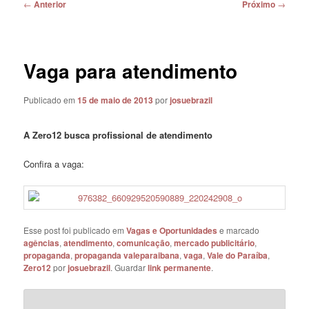
Navegação
←
Anterior
Próximo
→
de
posts
Vaga para atendimento
Publicado em
15 de maio de 2013
por
josuebrazil
A Zero12 busca profissional de atendimento
Confira a vaga:
Esse post foi publicado em
Vagas e Oportunidades
e marcado
agências
,
atendimento
,
comunicação
,
mercado publicitário
,
propaganda
,
propaganda valeparaibana
,
vaga
,
Vale do Paraíba
,
Zero12
por
josuebrazil
. Guardar
link permanente
.