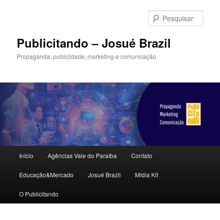
Pular
para
Pesqu
o
conteúdo
Publicitando – Josué Brazil
principal
Propaganda, publicidade, marketing e comunicação
Menu
Início
Agências Vale do Paraíba
Contato
principal
Educação&Mercado
Josué Brazil
Mídia Kit
O Publicitando