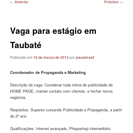
Navegação
←
Anterior
Próximo
→
de
posts
Vaga para estágio em
Taubaté
Publicado em
18 de março de 2013
por
josuebrazil
Coordenador de Propaganda e Marketing
Descrição da vaga: Coordenar toda rotina de publicidade da
HOME PAGE, manter contato com clientes, e fechar novos
negócios.
Requisitos: Superior cursando Publicidade e Propaganda, a partir
do 2º ano
Qualificações: Internet avançado, Phoposhop internediário