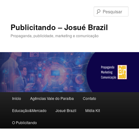
Pular
para
Pesqu
o
conteúdo
Publicitando – Josué Brazil
principal
Propaganda, publicidade, marketing e comunicação
Menu
Início
Agências Vale do Paraíba
Contato
principal
Educação&Mercado
Josué Brazil
Mídia Kit
O Publicitando