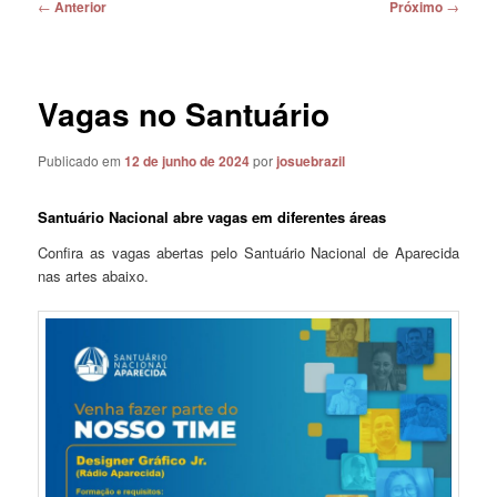
Navegação
←
Anterior
Próximo
→
de
posts
Vagas no Santuário
Publicado em
12 de junho de 2024
por
josuebrazil
Santuário Nacional abre vagas em diferentes áreas
Confira as vagas abertas pelo Santuário Nacional de Aparecida
nas artes abaixo.