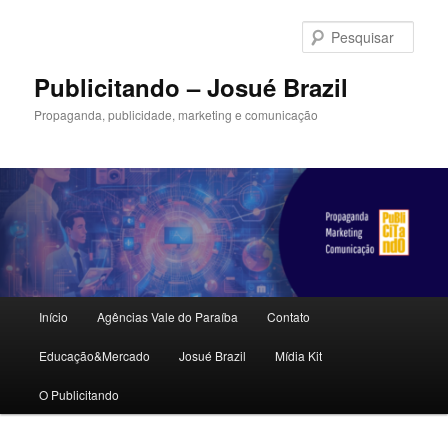
Pular
para
Pesqu
o
conteúdo
Publicitando – Josué Brazil
principal
Propaganda, publicidade, marketing e comunicação
Menu
Início
Agências Vale do Paraíba
Contato
principal
Educação&Mercado
Josué Brazil
Mídia Kit
O Publicitando