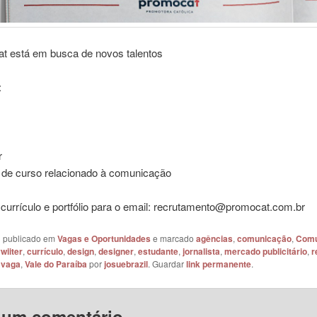
t está em busca de novos talentos
:
r
 de curso relacionado à comunicação
currículo e portfólio para o email: recrutamento@promocat.com.br
oi publicado em
Vagas e Oportunidades
e marcado
agências
,
comunicação
,
Comu
wiiter
,
currículo
,
design
,
designer
,
estudante
,
jornalista
,
mercado publicitário
,
r
,
vaga
,
Vale do Paraíba
por
josuebrazil
. Guardar
link permanente
.
 um comentário