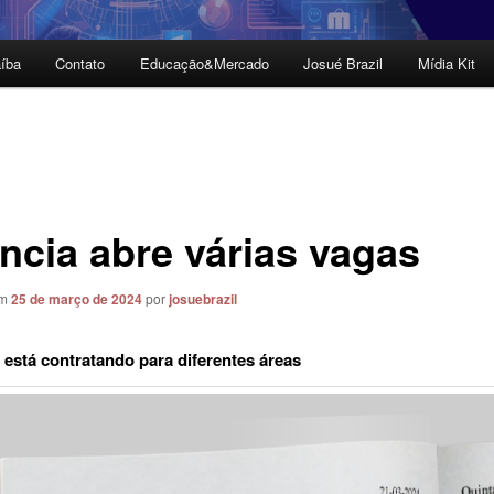
íba
Contato
Educação&Mercado
Josué Brazil
Mídia Kit
ncia abre várias vagas
em
25 de março de 2024
por
josuebrazil
está contratando para diferentes áreas