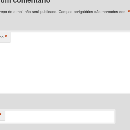
eço de e-mail não será publicado.
Campos obrigatórios são marcados com
*
io
*