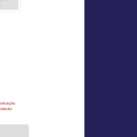
nicação
edação