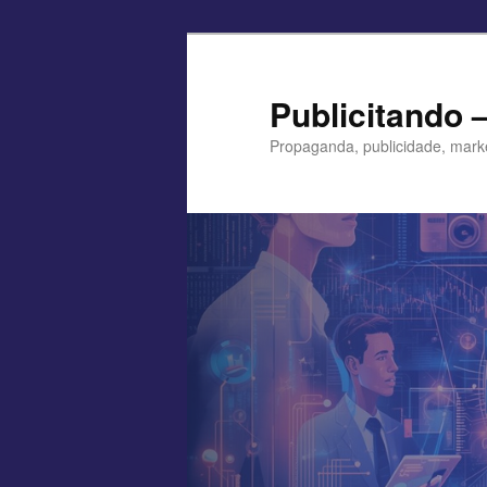
Pular
para
o
Publicitando 
conteúdo
Propaganda, publicidade, mark
principal