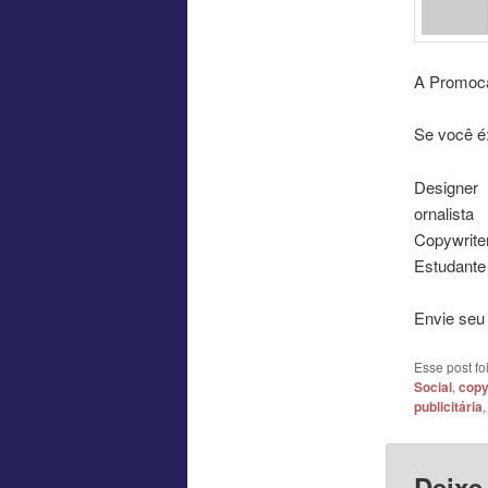
A Promoca
Se você é
Designer
ornalista
Copywrite
Estudante
Envie seu 
Esse post f
Social
,
copy
publicitária
Deixe