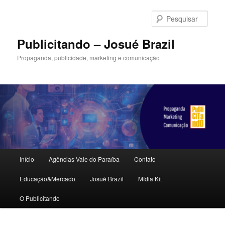
Pular
para
Pesqu
o
conteúdo
Publicitando – Josué Brazil
principal
Propaganda, publicidade, marketing e comunicação
Menu
Início
Agências Vale do Paraíba
Contato
principal
Educação&Mercado
Josué Brazil
Mídia Kit
O Publicitando