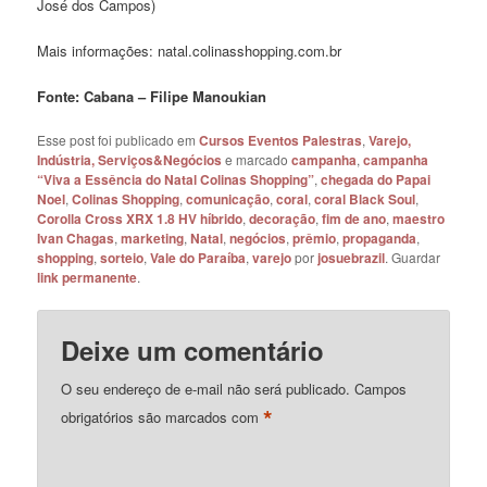
José dos Campos)
Mais informações: natal.colinasshopping.com.br
Fonte: Cabana – Filipe Manoukian
Esse post foi publicado em
Cursos Eventos Palestras
,
Varejo,
Indústria, Serviços&Negócios
e marcado
campanha
,
campanha
“Viva a Essência do Natal Colinas Shopping”
,
chegada do Papai
Noel
,
Colinas Shopping
,
comunicação
,
coral
,
coral Black Soul
,
Corolla Cross XRX 1.8 HV híbrido
,
decoração
,
fim de ano
,
maestro
Ivan Chagas
,
marketing
,
Natal
,
negócios
,
prêmio
,
propaganda
,
shopping
,
sorteio
,
Vale do Paraíba
,
varejo
por
josuebrazil
. Guardar
link permanente
.
Deixe um comentário
O seu endereço de e-mail não será publicado.
Campos
*
obrigatórios são marcados com