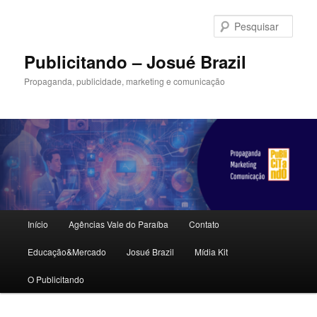
Pular
para
Pesqu
o
conteúdo
Publicitando – Josué Brazil
principal
Propaganda, publicidade, marketing e comunicação
Menu
Início
Agências Vale do Paraíba
Contato
principal
Educação&Mercado
Josué Brazil
Mídia Kit
O Publicitando