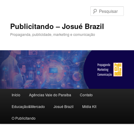
Pular
para
Pesqu
o
conteúdo
Publicitando – Josué Brazil
principal
Propaganda, publicidade, marketing e comunicação
Menu
Início
Agências Vale do Paraíba
Contato
principal
Educação&Mercado
Josué Brazil
Mídia Kit
O Publicitando