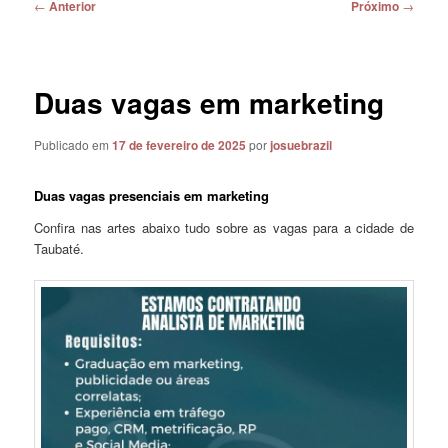
Navegação
←
Anterior
Próximo
→
de
posts
Duas vagas em marketing
Publicado em
17 de fevereiro de 2025
por
josuebrazil
Duas vagas presenciais em marketing
Confira nas artes abaixo tudo sobre as vagas para a cidade de
Taubaté.