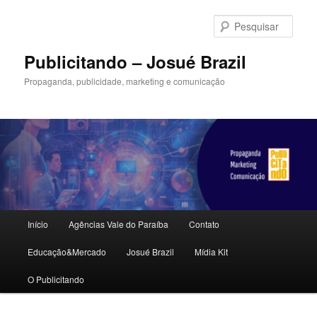
Pular
para
Pesqu
o
conteúdo
Publicitando – Josué Brazil
principal
Propaganda, publicidade, marketing e comunicação
Menu
Início
Agências Vale do Paraíba
Contato
principal
Educação&Mercado
Josué Brazil
Mídia Kit
O Publicitando