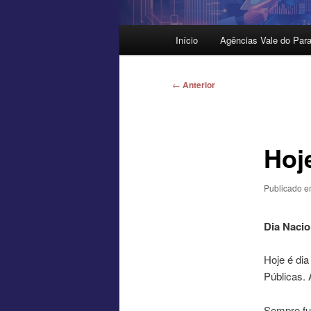
Menu
Início
Agências Vale do Para
principal
Navegação
←
Anterior
de
posts
Hoj
Publicado 
Dia Nacio
Hoje é di
Públicas. 
Sempre fui