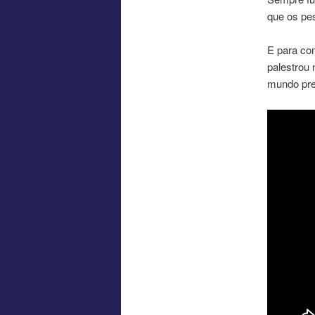
que os pe
E para co
palestrou
mundo pre