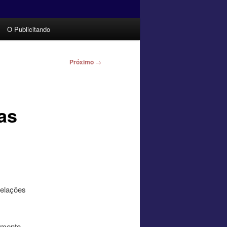
O Publicitando
Próximo
→
as
Relações
namento