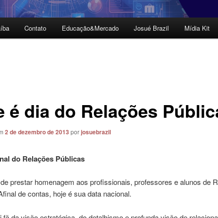
íba
Contato
Educação&Mercado
Josué Brazil
Mídia Kit
e é dia do Relações Públic
em
2 de dezembro de 2013
por
josuebrazil
nal do Relações Públicas
a de prestar homenagem aos profissionais, professores e alunos de 
Afinal de contas, hoje é sua data nacional.
 fã da visão estratégica, do detalhismo e profunda visão de relacio