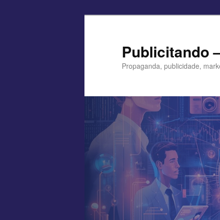
Pular
para
o
Publicitando 
conteúdo
Propaganda, publicidade, mark
principal