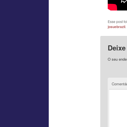
Esse post f
josuebrazil
.
Deixe
O seu ender
Comentár