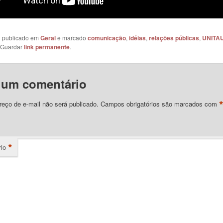
oi publicado em
Geral
e marcado
comunicação
,
idéias
,
relações públicas
,
UNITA
 Guardar
link permanente
.
 um comentário
eço de e-mail não será publicado.
Campos obrigatórios são marcados com
*
io