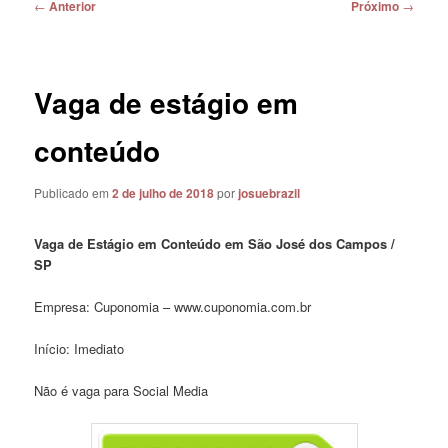
Navegação
←
Anterior
Próximo
→
de
posts
Vaga de estágio em
conteúdo
Publicado em
2 de julho de 2018
por
josuebrazil
Vaga de Estágio em Conteúdo em São José dos Campos /
SP
Empresa: Cuponomia – www.cuponomia.com.br
Início: Imediato
Não é vaga para Social Media