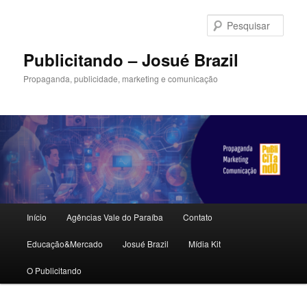
Pular
para
Pesqu
o
conteúdo
Publicitando – Josué Brazil
principal
Propaganda, publicidade, marketing e comunicação
Menu
Início
Agências Vale do Paraíba
Contato
principal
Educação&Mercado
Josué Brazil
Mídia Kit
O Publicitando