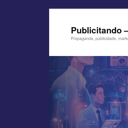
Pular
para
o
Publicitando 
conteúdo
Propaganda, publicidade, mark
principal