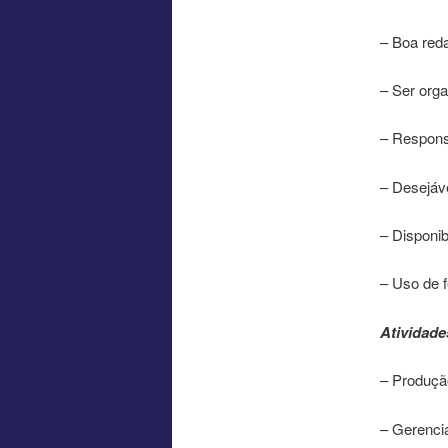
– Boa red
– Ser org
– Respons
– Desejáve
– Disponib
– Uso de f
Atividade
– Produçã
– Gerenci