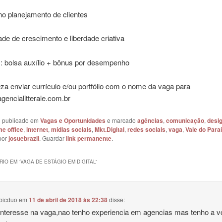
 no planejamento de clientes
de de crescimento e liberdade criativa
s: bolsa auxílio + bônus por desempenho
eza enviar currículo e/ou portfólio com o nome da vaga para
encialitterale.com.br
oi publicado em
Vagas e Oportunidades
e marcado
agências
,
comunicação
,
desi
e office
,
internet
,
mídias sociais
,
Mkt.Digital
,
redes sociais
,
vaga
,
Vale do Para
por
josuebrazil
. Guardar
link permanente
.
IO EM “
VAGA DE ESTÁGIO EM DIGITAL
”
 bicduo
em
11 de abril de 2018 às 22:38
disse:
interesse na vaga,nao tenho experiencia em agencias mas tenho a v