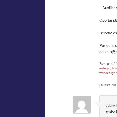
– Auxiliar
Oportunida
Benefício
Por gentil
contato@ag
Esse post f
estágio
,
hom
webdesign
UM COMENTÁR
gabriel
tenho 