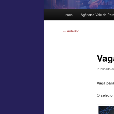
Menu
Início
Agências Vale do Para
principal
Navegação
←
Anterior
de
posts
Vag
Publicado 
Vaga para
O selecio