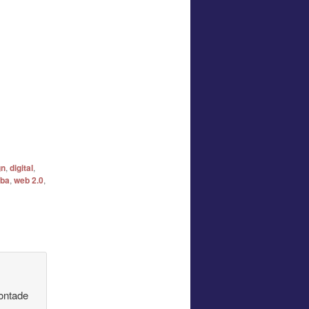
gn
,
digital
,
íba
,
web 2.0
,
ontade