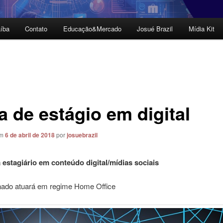
íba
Contato
Educação&Mercado
Josué Brazil
Mídia Kit
a de estágio em digital
em
6 de abril de 2018
por
josuebrazil
 estagiário em conteúdo digital/mídias sociais
nado atuará em regime Home Office