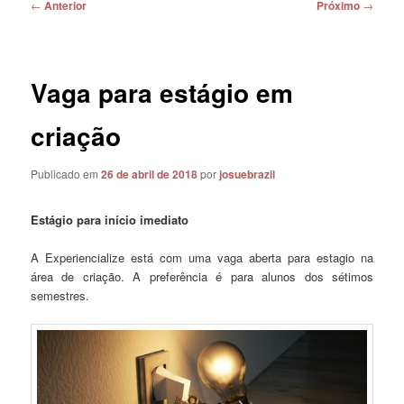
Navegação
←
Anterior
Próximo
→
de
posts
Vaga para estágio em
criação
Publicado em
26 de abril de 2018
por
josuebrazil
Estágio para início imediato
A Experiencialize está com uma vaga aberta para estagio na
área de criação. A preferência é para alunos dos sétimos
semestres.