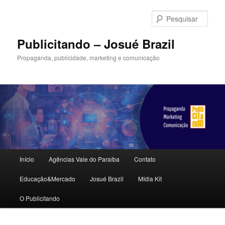
Pular
para
Pesqu
o
conteúdo
Publicitando – Josué Brazil
principal
Propaganda, publicidade, marketing e comunicação
Menu
Início
Agências Vale do Paraíba
Contato
principal
Educação&Mercado
Josué Brazil
Mídia Kit
O Publicitando