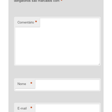
*
obrigatórios são marcados com
*
Comentário
*
Nome
*
E-mail