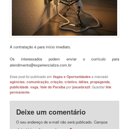
A contratação é para início imediato.
Os interessados podem enviar o currículo para
atendimento@experiencialize.com.br
Esse post foi publicado em
Vagas e Oportunidades
e marcado
agências
,
comunicação
,
criação
,
criativo
,
idéias
,
propaganda
,
publicidade
,
vaga
,
Vale do Paraíba
por
josuebrazil
. Guardar
link
permanente
.
Deixe um comentário
O seu endereço de e-mail não será publicado.
Campos