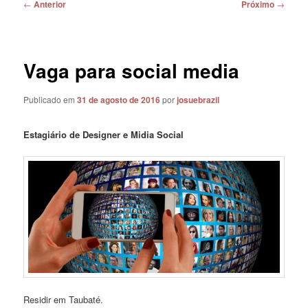
Navegação
←
Anterior
Próximo
→
de
posts
Vaga para social media
Publicado em
31 de agosto de 2016
por
josuebrazil
Estagiário de Designer e Midia Social
Residir em Taubaté.