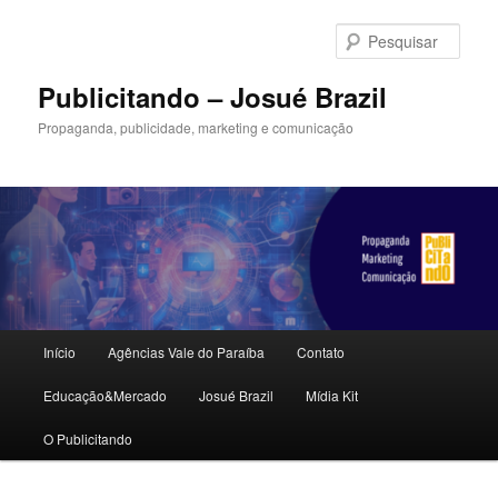
Pular
para
Pesqu
o
conteúdo
Publicitando – Josué Brazil
principal
Propaganda, publicidade, marketing e comunicação
Menu
Início
Agências Vale do Paraíba
Contato
principal
Educação&Mercado
Josué Brazil
Mídia Kit
O Publicitando