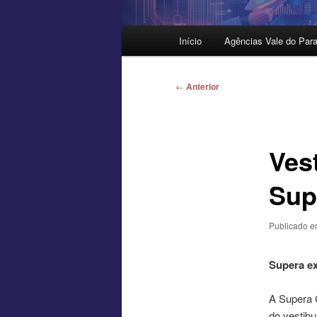
Menu
Início
Agências Vale do Para
principal
Navegação
←
Anterior
de
posts
Vest
Sup
Publicado 
Supera e
A Supera 
do vestibu