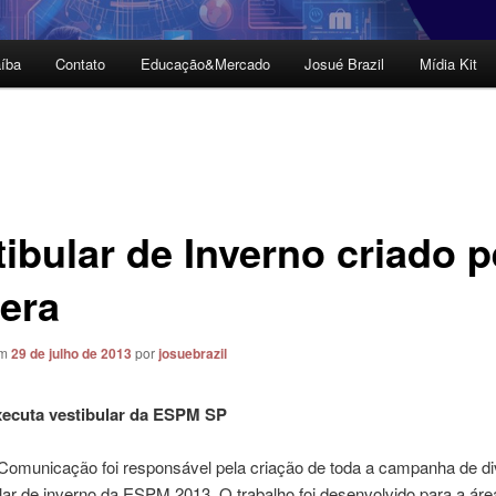
íba
Contato
Educação&Mercado
Josué Brazil
Mídia Kit
ibular de Inverno criado p
era
em
29 de julho de 2013
por
josuebrazil
xecuta vestibular da ESPM SP
Comunicação foi responsável pela criação de toda a campanha de d
lar de inverno da ESPM 2013. O trabalho foi desenvolvido para a áre