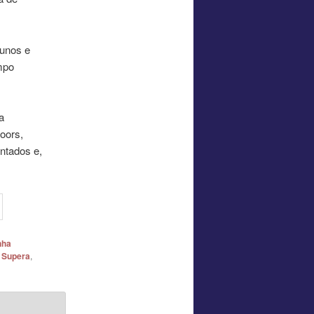
lunos e
mpo
a
oors,
ntados e,
nha
,
Supera
,