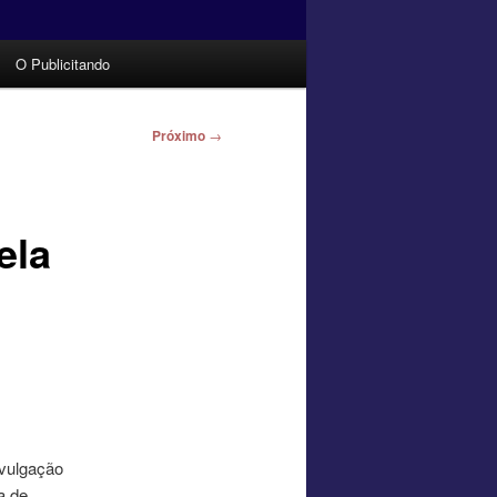
O Publicitando
Próximo
→
ela
ivulgação
a de