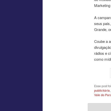
Marketing
A campanh
seus pais,
Grande, on
Coube a a
divulgação
rádios e c
como mídia
Esse post f
publicitária
Vale do Par