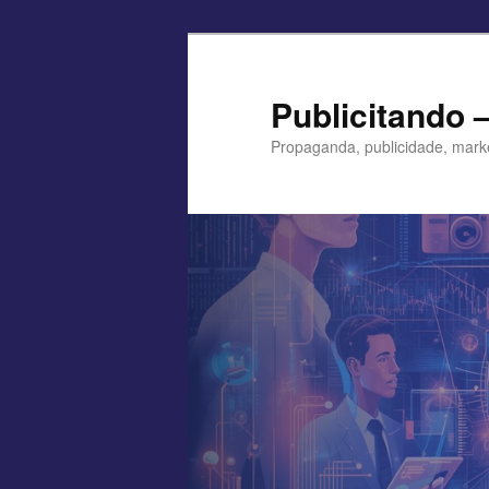
Pular
para
o
Publicitando 
conteúdo
Propaganda, publicidade, mark
principal