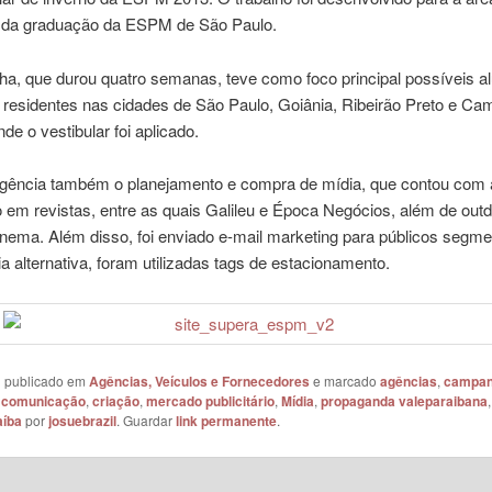
 da graduação da ESPM de São Paulo.
a, que durou quatro semanas, teve como foco principal possíveis a
 residentes nas cidades de São Paulo, Goiânia, Ribeirão Preto e Ca
de o vestibular foi aplicado.
gência também o planejamento e compra de mídia, que contou com 
 em revistas, entre as quais Galileu e Época Negócios, além de outd
inema. Além disso, foi enviado e-mail marketing para públicos segme
 alternativa, foram utilizadas tags de estacionamento.
oi publicado em
Agências, Veículos e Fornecedores
e marcado
agências
,
campa
,
comunicação
,
criação
,
mercado publicitário
,
Mídia
,
propaganda valeparaibana
aíba
por
josuebrazil
. Guardar
link permanente
.