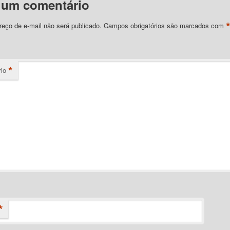
 um comentário
eço de e-mail não será publicado.
Campos obrigatórios são marcados com
*
io
*