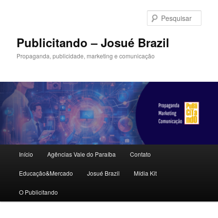
Pular
para
Pesqu
o
conteúdo
Publicitando – Josué Brazil
principal
Propaganda, publicidade, marketing e comunicação
Menu
Início
Agências Vale do Paraíba
Contato
principal
Educação&Mercado
Josué Brazil
Mídia Kit
O Publicitando