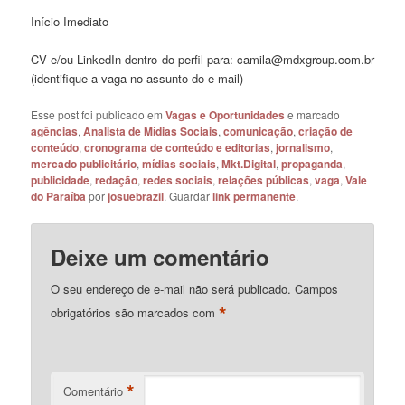
Início Imediato
CV e/ou LinkedIn dentro do perfil para: camila@mdxgroup.com.br
(identifique a vaga no assunto do e-mail)
Esse post foi publicado em
Vagas e Oportunidades
e marcado
agências
,
Analista de Mídias Sociais
,
comunicação
,
criação de
conteúdo
,
cronograma de conteúdo e editorias
,
jornalismo
,
mercado publicitário
,
mídias sociais
,
Mkt.Digital
,
propaganda
,
publicidade
,
redação
,
redes sociais
,
relações públicas
,
vaga
,
Vale
do Paraíba
por
josuebrazil
. Guardar
link permanente
.
Deixe um comentário
O seu endereço de e-mail não será publicado.
Campos
*
obrigatórios são marcados com
*
Comentário