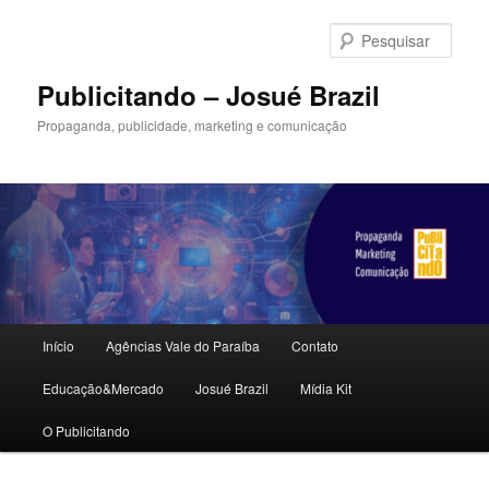
Pular
para
Pesqu
o
conteúdo
Publicitando – Josué Brazil
principal
Propaganda, publicidade, marketing e comunicação
Menu
Início
Agências Vale do Paraíba
Contato
principal
Educação&Mercado
Josué Brazil
Mídia Kit
O Publicitando