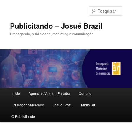
Pular
para
Pesqu
o
conteúdo
Publicitando – Josué Brazil
principal
Propaganda, publicidade, marketing e comunicação
Menu
Início
Agências Vale do Paraíba
Contato
principal
Educação&Mercado
Josué Brazil
Mídia Kit
O Publicitando