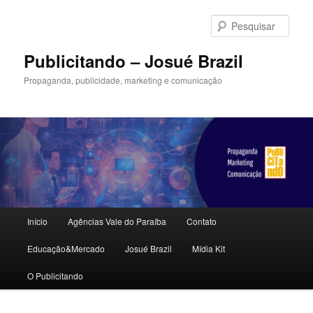
Pular
para
Pesqu
o
conteúdo
Publicitando – Josué Brazil
principal
Propaganda, publicidade, marketing e comunicação
Menu
Início
Agências Vale do Paraíba
Contato
principal
Educação&Mercado
Josué Brazil
Mídia Kit
O Publicitando