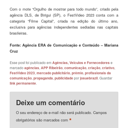
Com o mote “Orgulho de mostrar para todo mundo”, criado pela
agência DLS, de Birigui (SP), o FestVideo 2023 conta com a
categoria “Filme Capital”, criada na edição do último ano,
exclusiva para agências independentes sediadas nas capitais
brasileiras.
Fonte: Agência ERA de Comunicação e Conteúdo – Mariana
Cruz
Esse post foi publicado em
Agências, Veículos e Fornecedores
e
marcado
agências
,
APP Ribeirão
,
comunicação
,
criação
,
criativo
,
FestVideo 2023
,
mercado publicitário
,
prêmio
,
profissionais da
comunicação
,
propaganda
,
publicidade
por
josuebrazil
. Guardar
link permanente
.
Deixe um comentário
O seu endereço de e-mail não será publicado.
Campos
*
obrigatórios são marcados com