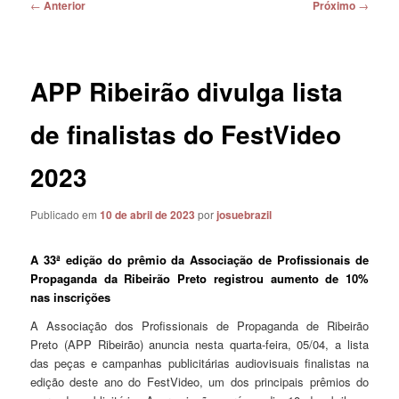
Navegação
←
Anterior
Próximo
→
de
posts
APP Ribeirão divulga lista
de finalistas do FestVideo
2023
Publicado em
10 de abril de 2023
por
josuebrazil
A 33ª edição do prêmio da Associação de Profissionais de
Propaganda da Ribeirão Preto registrou aumento de 10%
nas inscrições
A Associação dos Profissionais de Propaganda de Ribeirão
Preto (APP Ribeirão) anuncia nesta quarta-feira, 05/04, a lista
das peças e campanhas publicitárias audiovisuais finalistas na
edição deste ano do FestVideo, um dos principais prêmios do