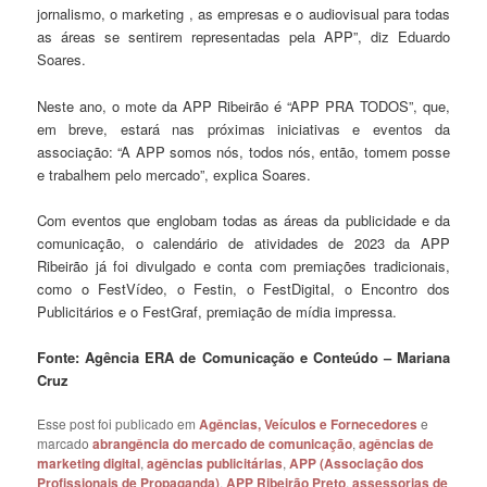
jornalismo, o marketing , as empresas e o audiovisual para todas
as áreas se sentirem representadas pela APP”, diz Eduardo
Soares.
Neste ano, o mote da APP Ribeirão é “APP PRA TODOS”, que,
em breve, estará nas próximas iniciativas e eventos da
associação: “A APP somos nós, todos nós, então, tomem posse
e trabalhem pelo mercado”, explica Soares.
Com eventos que englobam todas as áreas da publicidade e da
comunicação, o calendário de atividades de 2023 da APP
Ribeirão já foi divulgado e conta com premiações tradicionais,
como o FestVídeo, o Festin, o FestDigital, o Encontro dos
Publicitários e o FestGraf, premiação de mídia impressa.
Fonte: Agência ERA de Comunicação e Conteúdo – Mariana
Cruz
Esse post foi publicado em
Agências, Veículos e Fornecedores
e
marcado
abrangência do mercado de comunicação
,
agências de
marketing digital
,
agências publicitárias
,
APP (Associação dos
Profissionais de Propaganda)
,
APP Ribeirão Preto
,
assessorias de