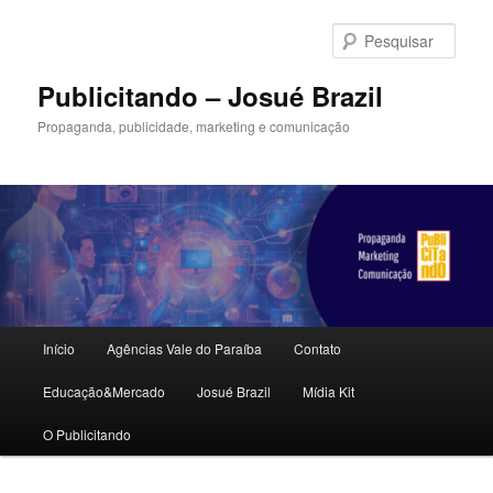
Pular
para
Pesqu
o
conteúdo
Publicitando – Josué Brazil
principal
Propaganda, publicidade, marketing e comunicação
Menu
Início
Agências Vale do Paraíba
Contato
principal
Educação&Mercado
Josué Brazil
Mídia Kit
O Publicitando