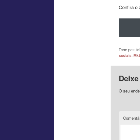
Confira o 
Esse post f
sociais
,
Mkt
Deixe
O seu ender
Comentár