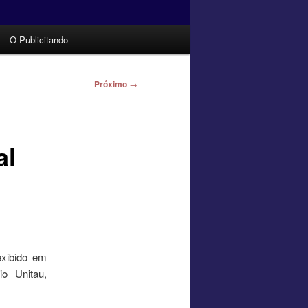
O Publicitando
Próximo
→
al
exibido em
o Unitau,