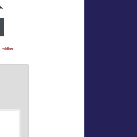
e.
,
mídias
*