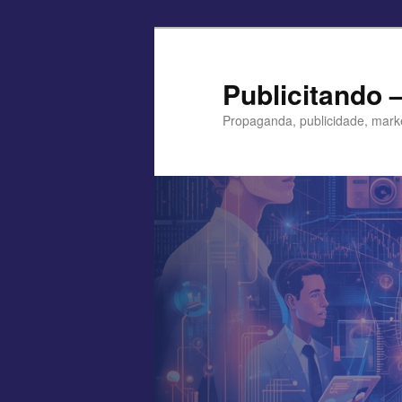
Pular
para
o
Publicitando 
conteúdo
Propaganda, publicidade, mark
principal