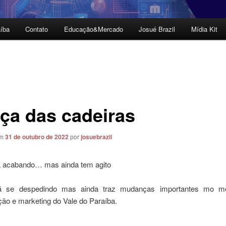
íba
Contato
Educação&Mercado
Josué Brazil
Mídia Kit
ça das cadeiras
em
31 de outubro de 2022
por
josuebrazil
á acabando… mas ainda tem agito
 se despedindo mas ainda traz mudanças importantes mo m
ão e marketing do Vale do Paraíba.