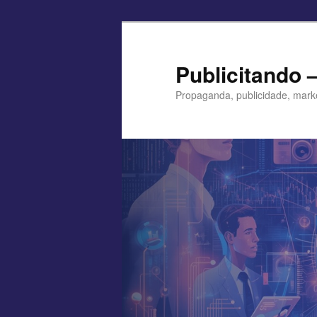
Pular
para
o
Publicitando 
conteúdo
Propaganda, publicidade, mark
principal