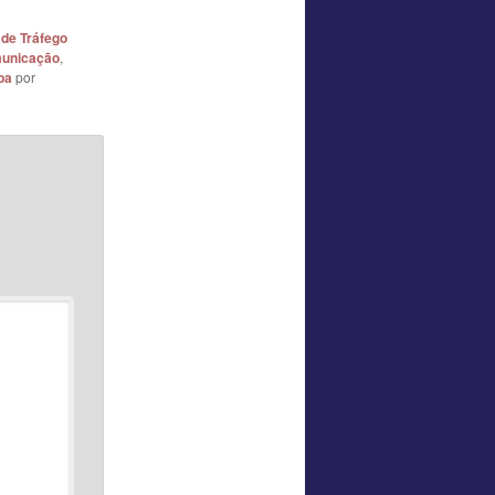
 de Tráfego
unicação
,
ba
por
*