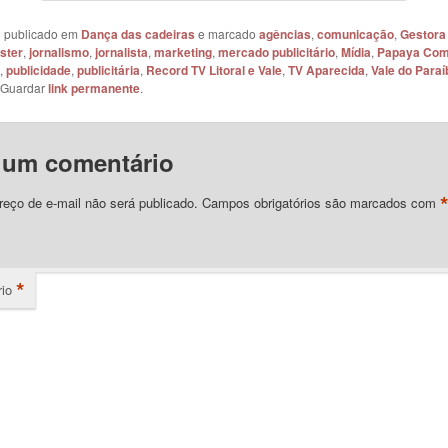
oi publicado em
Dança das cadeiras
e marcado
agências
,
comunicação
,
Gestora
ster
,
jornalismo
,
jornalista
,
marketing
,
mercado publicitário
,
Mídia
,
Papaya Com
,
publicidade
,
publicitária
,
Record TV Litoral e Vale
,
TV Aparecida
,
Vale do Paraí
 Guardar
link permanente
.
 um comentário
eço de e-mail não será publicado.
Campos obrigatórios são marcados com
*
io