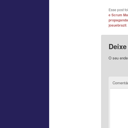
Esse post f
e Scrum Ma
propaganda
josuebrazil
.
Deixe
O seu ender
Comentár