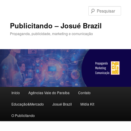
Pular
para
Pesqu
o
conteúdo
Publicitando – Josué Brazil
principal
Propaganda, publicidade, marketing e comunicação
Menu
Início
Agências Vale do Paraíba
Contato
principal
Educação&Mercado
Josué Brazil
Mídia Kit
O Publicitando