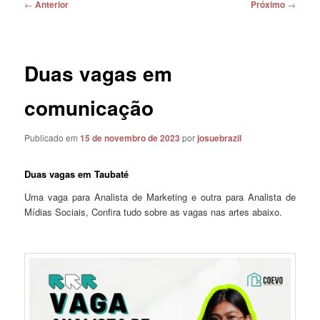
Navegação
←
Anterior
Próximo
→
de
posts
Duas vagas em
comunicação
Publicado em
15 de novembro de 2023
por
josuebrazil
Duas vagas em Taubaté
Uma vaga para Analista de Marketing e outra para Analista de
Mídias Sociais, Confira tudo sobre as vagas nas artes abaixo.