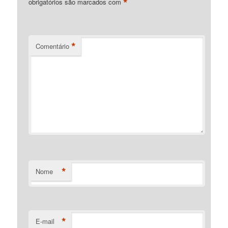
*
obrigatórios são marcados com
*
Comentário
*
Nome
*
E-mail