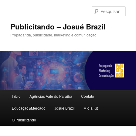
Pular
para
Pesqu
o
conteúdo
Publicitando – Josué Brazil
principal
Propaganda, publicidade, marketing e comunicação
Menu
Início
Agências Vale do Paraíba
Contato
principal
Educação&Mercado
Josué Brazil
Mídia Kit
O Publicitando