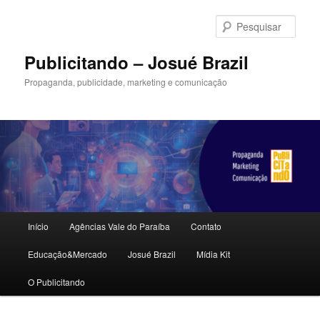
Pular
para
Pesqu
o
conteúdo
Publicitando – Josué Brazil
principal
Propaganda, publicidade, marketing e comunicação
Menu
Início
Agências Vale do Paraíba
Contato
principal
Educação&Mercado
Josué Brazil
Mídia Kit
O Publicitando