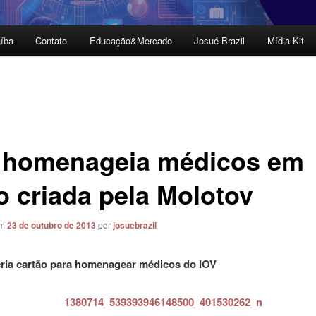
íba
Contato
Educação&Mercado
Josué Brazil
Mídia Kit
 homenageia médicos em
o criada pela Molotov
em
23 de outubro de 2013
por
josuebrazil
ria cartão para homenagear médicos do IOV