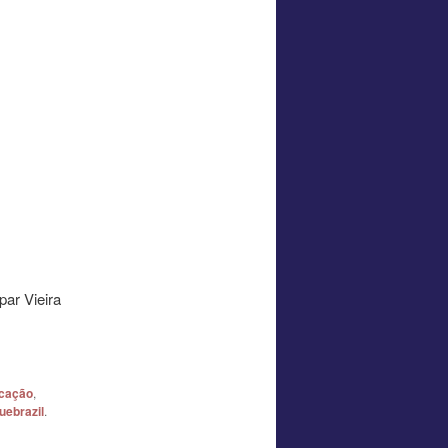
par Vieira
cação
,
uebrazil
.