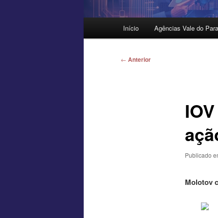
Menu
Início
Agências Vale do Para
principal
Navegação
←
Anterior
de
posts
IOV
açã
Publicado 
Molotov c