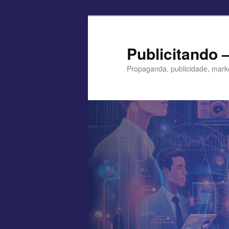
Pular
para
o
Publicitando 
conteúdo
Propaganda, publicidade, mark
principal