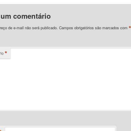
 um comentário
eço de e-mail não será publicado.
Campos obrigatórios são marcados com
*
io