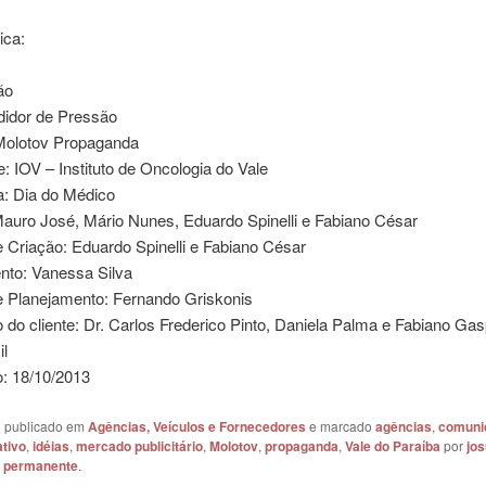
ica:
ão
didor de Pressão
Molotov Propaganda
: IOV – Instituto de Oncologia do Vale
 Dia do Médico
Mauro José, Mário Nunes, Eduardo Spinelli e Fabiano César
 Criação: Eduardo Spinelli e Fabiano César
nto: Vanessa Silva
e Planejamento: Fernando Griskonis
do cliente: Dr. Carlos Frederico Pinto, Daniela Palma e Fabiano Gas
il
o: 18/10/2013
oi publicado em
Agências, Veículos e Fornecedores
e marcado
agências
,
comuni
ativo
,
idéias
,
mercado publicitário
,
Molotov
,
propaganda
,
Vale do Paraíba
por
jos
k permanente
.