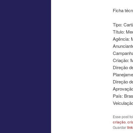
Ficha técn
Tipo: Cart
Título: Me
Agência: 
Anunciante
Campanha:
Criação: 
Direção de
Planejame
Direção d
Aprovação 
País: Bras
Veiculaçã
Esse post f
criação
,
cri
Guardar
lin