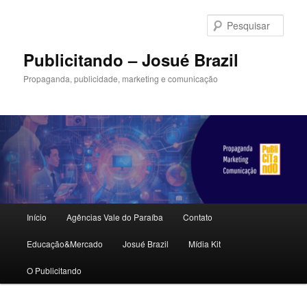
Pular
para
Pesqu
o
conteúdo
Publicitando – Josué Brazil
principal
Propaganda, publicidade, marketing e comunicação
Menu
Início
Agências Vale do Paraíba
Contato
principal
Educação&Mercado
Josué Brazil
Mídia Kit
O Publicitando