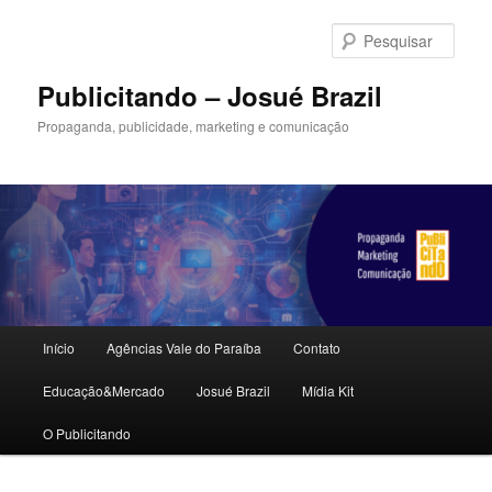
Pular
para
Pesqu
o
conteúdo
Publicitando – Josué Brazil
principal
Propaganda, publicidade, marketing e comunicação
Menu
Início
Agências Vale do Paraíba
Contato
principal
Educação&Mercado
Josué Brazil
Mídia Kit
O Publicitando