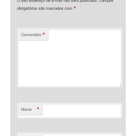
O seu endereço de e-mail não será publicado.
Campos
*
obrigatórios são marcados com
*
Comentário
*
Nome