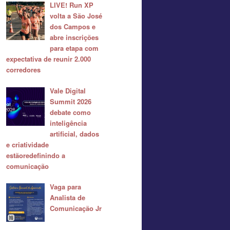
LIVE! Run XP
volta a São José
dos Campos e
abre inscrições
para etapa com
expectativa de reunir 2.000
corredores
Vale Digital
Summit 2026
debate como
inteligência
artificial, dados
e criatividade
estãoredefinindo a
comunicação
Vaga para
Analista de
Comunicação Jr