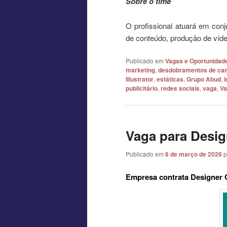
Sobre o time
O profissional atuará em conj
de conteúdo, produção de víde
Publicado em
Vagas e Oportunidad
marketing
,
desdobramentos de c
Illustrator
,
estáticas
,
Grupo Abud
,
i
publicitário
,
redes sociais
,
vaga
,
Va
Vaga para Desig
Publicado em
6 de março de 2026
p
Empresa contrata Designer 