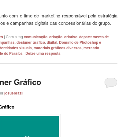
unto com o time de marketing responsável pela estratégia
os e campanhas digitais das concessionárias do grupo.
es
|
Com a tag
comunicação
,
criação
,
criativo
,
departamento de
ampanhas
,
designer gráfico
,
digital
,
Domínio de Photoshop e
dentidades visuais
,
materiais gráficos diversos
,
mercado
le do Paraíba
|
Deixe uma resposta
ner Gráfico
or
josuebrazil
Gráfico