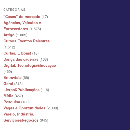
CATEGORIAS
"Cases" do mercado
(17)
Agências, Veículos e
Fornecedores
(1.575)
Artigo
(1.005)
Cursos Eventos Palestras
(1.512)
Curtas. E boas!
(18)
Dança das cadeiras
(163)
Digital, Tecnologia&Inovação
(469)
Entrevista
(66)
Geral
(818)
Livros&Publicações
(116)
Mídia
(457)
Pesquisa
(130)
Vagas e Oportunidades
(2.308)
Varejo, Indústria,
Serviços&Negócios
(945)