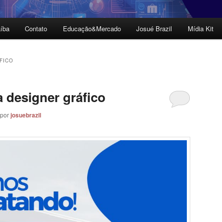
íba
Contato
Educação&Mercado
Josué Brazil
Mídia Kit
FICO
a designer gráfico
por
josuebrazil