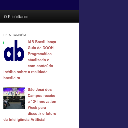
O Publicitando
LEIA TAMBÉM
IAB Brasil lança
Guia de DOOH
Programático
atualizado e
com conteúdo
inédito sobre a realidade
brasileira
São José dos
Campos recebe
a 13ª Innovation
Week para
discutir o futuro
da Inteligência Artificial