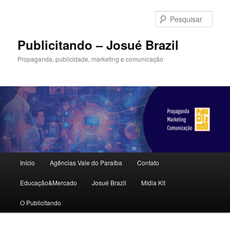
Pular
para
Pesqu
o
conteúdo
Publicitando – Josué Brazil
principal
Propaganda, publicidade, marketing e comunicação
Menu
Início
Agências Vale do Paraíba
Contato
principal
Educação&Mercado
Josué Brazil
Mídia Kit
O Publicitando