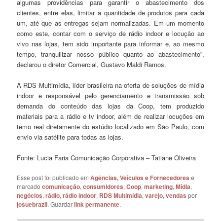
algumas providências para garantir o abastecimento dos
clientes, entre elas, limitar a quantidade de produtos para cada
um, até que as entregas sejam normalizadas. Em um momento
como este, contar com o serviço de rádio indoor e locução ao
vivo nas lojas, tem sido importante para informar e, ao mesmo
tempo, tranquilizar nosso público quanto ao abastecimento”,
declarou o diretor Comercial, Gustavo Maldi Ramos.
A RDS Multimídia, líder brasileira na oferta de soluções de mídia
indoor e responsável pelo gerenciamento e transmissão sob
demanda do conteúdo das lojas da Coop, tem produzido
materiais para a rádio e tv indoor, além de realizar locuções em
temo real diretamente do estúdio localizado em São Paulo, com
envio via satélite para todas as lojas.
Fonte: Lucia Faria Comunicação Corporativa – Tatiane Oliveira
Esse post foi publicado em
Agências, Veículos e Fornecedores
e
marcado
comunicação
,
consumidores
,
Coop
,
marketing
,
Mídia
,
negócios
,
rádio
,
rádio indoor
,
RDS Multimídia
,
varejo
,
vendas
por
josuebrazil
. Guardar
link permanente
.