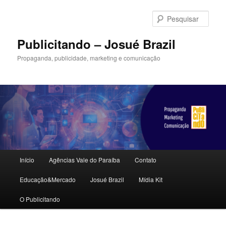
Pular
para
Pesqu
o
conteúdo
Publicitando – Josué Brazil
principal
Propaganda, publicidade, marketing e comunicação
Menu
Início
Agências Vale do Paraíba
Contato
principal
Educação&Mercado
Josué Brazil
Mídia Kit
O Publicitando