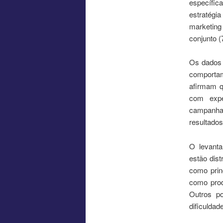
específica
estratégi
marketing
conjunto (
Os dados 
comportam
afirmam q
com expe
campanha
resultados
O levant
estão dis
como prin
como prod
Outros po
dificuldade