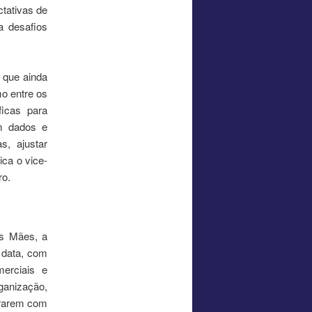
tativas de
a desafios
 que ainda
o entre os
ficas para
m dados e
s, ajustar
ca o vice-
ro.
as Mães, a
 data, com
merciais e
ganização,
ararem com