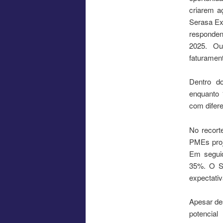
criarem a
Serasa Ex
responde
2025. Ou
faturamen
Dentro do
enquanto 
com difere
No recort
PMEs proj
Em seguid
35%. O S
expectati
Apesar de
potencia