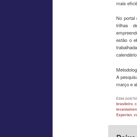
mais efici
No portal
trilhas 
empreende
estão o e
trabalhad
calendári
Metodolog
A pesquis
março e ab
Esse post f
brasileiro
,
c
levantamen
Experian
,
v