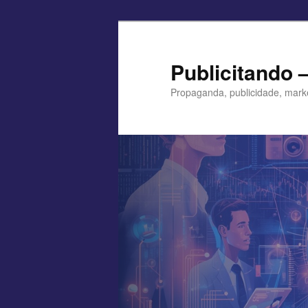
Pular
para
o
Publicitando 
conteúdo
Propaganda, publicidade, mark
principal