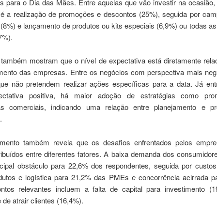
s para o Dia das Mães. Entre aquelas que vão investir na ocasião, 
a é a realização de promoções e descontos (25%), seguida por ca
 (8%) e lançamento de produtos ou kits especiais (6,9%) ou todas a
7%).
também mostram que o nível de expectativa está diretamente rela
ento das empresas. Entre os negócios com perspectiva mais neg
ue não pretendem realizar ações específicas para a data. Já ent
ctativa positiva, há maior adoção de estratégias como pr
s comerciais, indicando uma relação entre planejamento e pr
.
amento também revela que os desafios enfrentados pelos empre
tribuídos entre diferentes fatores. A baixa demanda dos consumidor
cipal obstáculo para 22,6% dos respondentes, seguida por custos
utos e logística para 21,2% das PMEs e concorrência acirrada p
ntos relevantes incluem a falta de capital para investimento (
 de atrair clientes (16,4%).