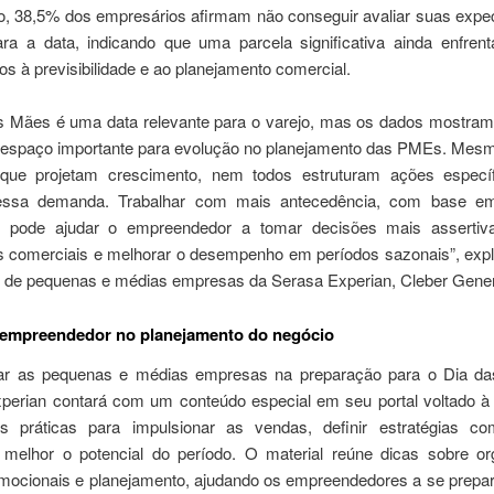
o, 38,5% dos empresários afirmam não conseguir avaliar suas expec
ra a data, indicando que uma parcela significativa ainda enfrent
os à previsibilidade e ao planejamento comercial.
s Mães é uma data relevante para o varejo, mas os dados mostram
 espaço importante para evolução no planejamento das PMEs. Mesm
que projetam crescimento, nem todos estruturam ações especí
 essa demanda. Trabalhar com mais antecedência, com base e
, pode ajudar o empreendedor a tomar decisões mais assertiva
as comerciais e melhorar o desempenho em períodos sazonais”, expli
e de pequenas e médias empresas da Serasa Experian, Cleber Gene
 empreendedor no planejamento do negócio
ar as pequenas e médias empresas na preparação para o Dia d
perian contará com um conteúdo especial em seu portal voltado à
es práticas para impulsionar as vendas, definir estratégias co
r melhor o potencial do período. O material reúne dicas sobre or
mocionais e planejamento, ajudando os empreendedores a se prep