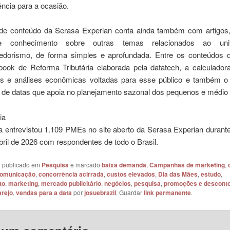
ência para a ocasião.
 de conteúdo da Serasa Experian conta ainda também com artigos
de conhecimento sobre outras temas relacionados ao un
dorismo, de forma simples e aprofundada. Entre os conteúdos d
book de Reforma Tributária elaborada pela datatech, a calculador
as e análises econômicas voltadas para esse público e também o t
o de datas que apoia no planejamento sazonal dos pequenos e médio
ia
a entrevistou 1.109 PMEs no site aberto da Serasa Experian durant
ril de 2026 com respondentes de todo o Brasil.
oi publicado em
Pesquisa
e marcado
baixa demanda
,
Campanhas de marketing
,
omunicação
,
concorrência acirrada
,
custos elevados
,
Dia das Mães
,
estudo
,
to
,
marketing
,
mercado publicitário
,
negócios
,
pesquisa
,
promoções e descont
arejo
,
vendas para a data
por
josuebrazil
. Guardar
link permanente
.