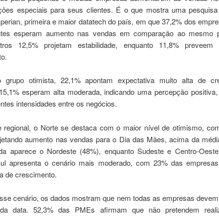
ções especiais para seus clientes. É o que mostra uma pesquisa 
perian, primeira e maior datatech do país, em que 37,2% dos empr
ntes esperam aumento nas vendas em comparação ao mesmo p
tros 12,5% projetam estabilidade, enquanto 11,8% preveem
to.
 grupo otimista, 22,1% apontam expectativa muito alta de cr
15,1% esperam alta moderada, indicando uma percepção positiva,
ntes intensidades entre os negócios.
e regional, o Norte se destaca com o maior nível de otimismo, c
etando aumento nas vendas para o Dia das Mães, acima da média
a aparece o Nordeste (48%), enquanto Sudeste e Centro-Oeste
ul apresenta o cenário mais moderado, com 23% das empresas 
va de crescimento.
sse cenário, os dados mostram que nem todas as empresas devem 
l da data. 52,3% das PMEs afirmam que não pretendem reali