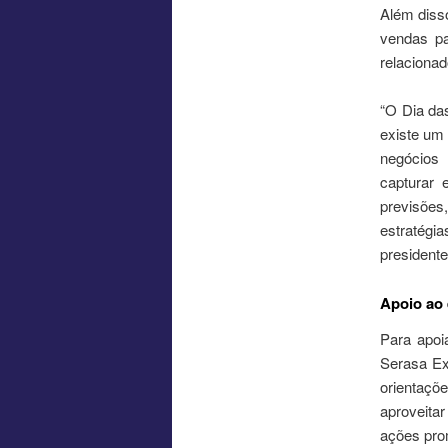
Além diss
vendas pa
relacionad
“O Dia da
existe um
negócios 
capturar
previsões
estratégi
president
Apoio ao
Para apoi
Serasa Ex
orientaçõ
aproveita
ações pro