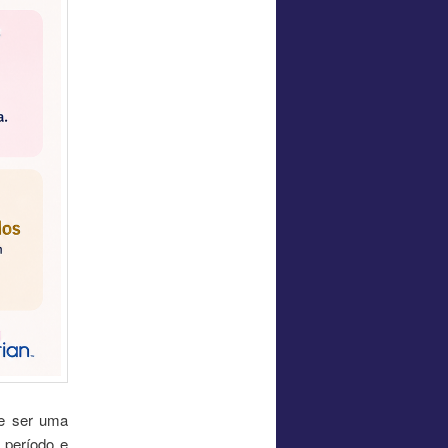
de ser uma
 período e