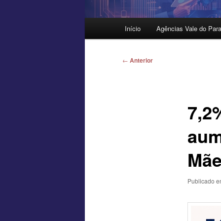
Menu
Início
Agências Vale do Para
principal
Navegação
←
Anterior
de
posts
7,2
aum
Mãe
Publicado 