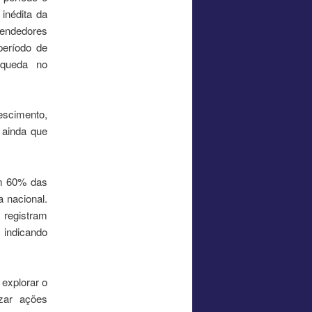
inédita da
eendedores
eríodo de
 queda no
escimento,
 ainda que
om 60% das
 nacional.
 registram
indicando
explorar o
zar ações