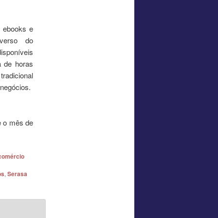
, ebooks e
iverso do
isponíveis
a de horas
radicional
 negócios.
e o mês de
comércio
os
,
Serasa