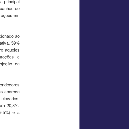
a principal
mpanhas de
s ações em
cionado ao
ativa, 59%
re aqueles
omoções e
ojeção de
endedores
es aparece
 elevados,
ara 20,3%.
19,5%) e a