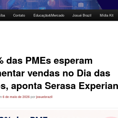
íba
Contato
Educação&Mercado
Josué Brazil
Mídia Kit
% das PMEs esperam
entar vendas no Dia das
s, aponta Serasa Experia
em
6 de maio de 2026
por
josuebrazil