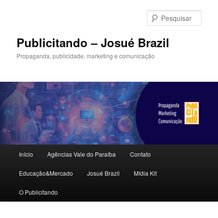
Pular
para
Pesqu
o
conteúdo
Publicitando – Josué Brazil
principal
Propaganda, publicidade, marketing e comunicação
Menu
Início
Agências Vale do Paraíba
Contato
principal
Educação&Mercado
Josué Brazil
Mídia Kit
O Publicitando