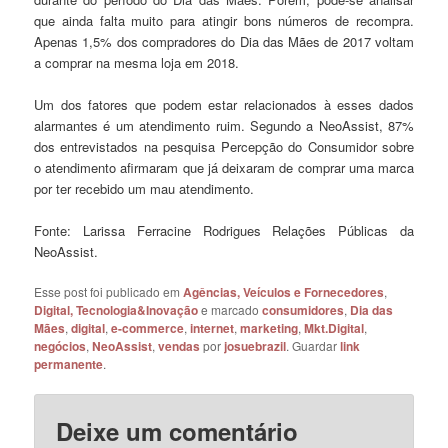
que ainda falta muito para atingir bons números de recompra.
Apenas 1,5% dos compradores do Dia das Mães de 2017 voltam
a comprar na mesma loja em 2018.
Um dos fatores que podem estar relacionados à esses dados
alarmantes é um atendimento ruim. Segundo a NeoAssist, 87%
dos entrevistados na pesquisa Percepção do Consumidor sobre
o atendimento afirmaram que já deixaram de comprar uma marca
por ter recebido um mau atendimento.
Fonte: Larissa Ferracine Rodrigues Relações Públicas da
NeoAssist.
Esse post foi publicado em
Agências, Veículos e Fornecedores
,
Digital, Tecnologia&Inovação
e marcado
consumidores
,
Dia das
Mães
,
digital
,
e-commerce
,
internet
,
marketing
,
Mkt.Digital
,
negócios
,
NeoAssist
,
vendas
por
josuebrazil
. Guardar
link
permanente
.
Deixe um comentário