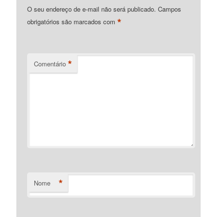
O seu endereço de e-mail não será publicado.
Campos
*
obrigatórios são marcados com
*
Comentário
*
Nome