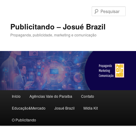
Pular
para
Pesqu
o
conteúdo
Publicitando – Josué Brazil
principal
Propaganda, publicidade, marketing e comunicação
Menu
Início
Agências Vale do Paraíba
Contato
principal
Educação&Mercado
Josué Brazil
Mídia Kit
O Publicitando