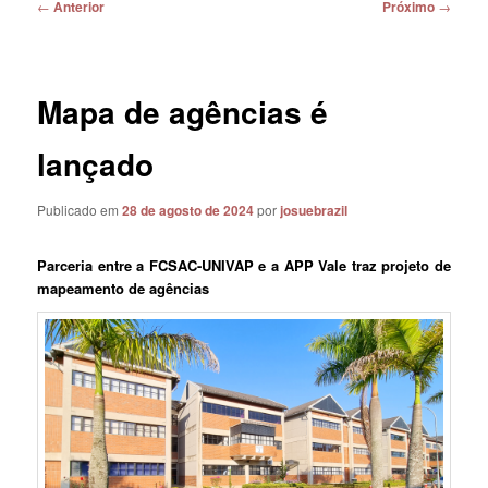
Navegação
←
Anterior
Próximo
→
de
posts
Mapa de agências é
lançado
Publicado em
28 de agosto de 2024
por
josuebrazil
Parceria entre a FCSAC-UNIVAP e a APP Vale traz projeto de
mapeamento de agências