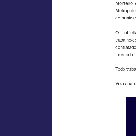
Monteiro 
Metropoli
comunicaç
O objet
trabalho/
contratad
mercado.
Todo traba
Veja abaix