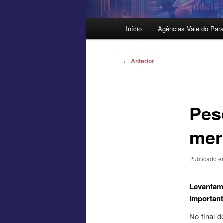
Menu
Início
Agências Vale do Para
principal
Navegação
←
Anterior
de
posts
Pes
mer
Publicado 
Levantam
importan
No final 