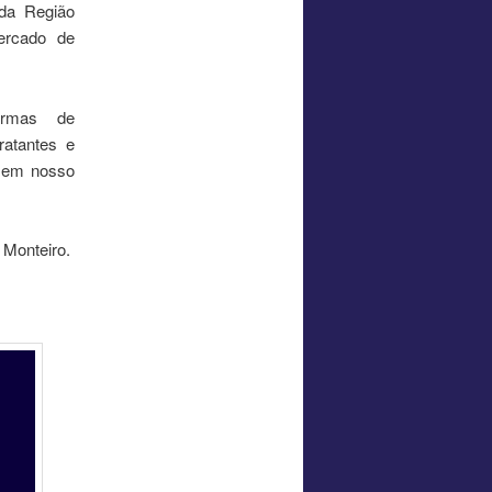
 da Região
mercado de
ormas de
ratantes e
m em nosso
 Monteiro.