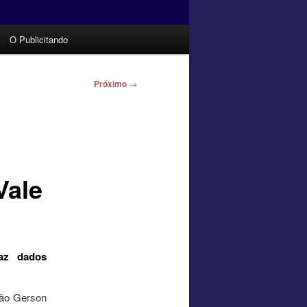
O Publicitando
Próximo
→
Vale
raz dados
ção Gerson