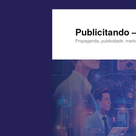
Pular
para
o
Publicitando 
conteúdo
Propaganda, publicidade, mark
principal