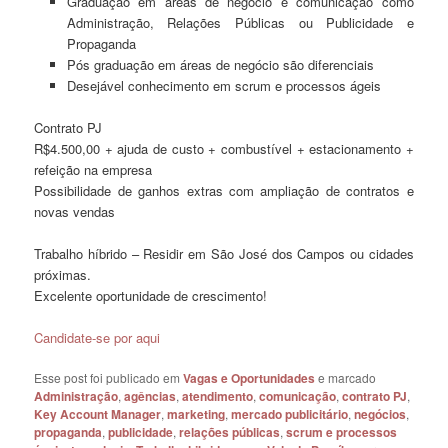
Graduação em áreas de negócio e comunicação como
Administração, Relações Públicas ou Publicidade e
Propaganda
Pós graduação em áreas de negócio são diferenciais
Desejável conhecimento em scrum e processos ágeis
Contrato PJ
R$4.500,00 + ajuda de custo + combustível + estacionamento +
refeição na empresa
Possibilidade de ganhos extras com ampliação de contratos e
novas vendas
Trabalho híbrido – Residir em São José dos Campos ou cidades
próximas.
Excelente oportunidade de crescimento!
Candidate-se por aqui
Esse post foi publicado em
Vagas e Oportunidades
e marcado
Administração
,
agências
,
atendimento
,
comunicação
,
contrato PJ
,
Key Account Manager
,
marketing
,
mercado publicitário
,
negócios
,
propaganda
,
publicidade
,
relações públicas
,
scrum e processos