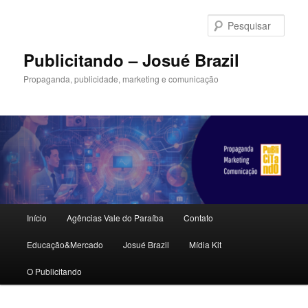
Pular
para
Pesqu
o
conteúdo
Publicitando – Josué Brazil
principal
Propaganda, publicidade, marketing e comunicação
Menu
Início
Agências Vale do Paraíba
Contato
principal
Educação&Mercado
Josué Brazil
Mídia Kit
O Publicitando