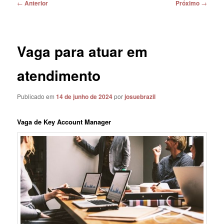
Navegação
←
Anterior
Próximo
→
de
posts
Vaga para atuar em
atendimento
Publicado em
14 de junho de 2024
por
josuebrazil
Vaga de Key Account Manager