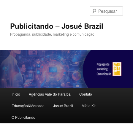
Pular
para
Pesqu
o
conteúdo
Publicitando – Josué Brazil
principal
Propaganda, publicidade, marketing e comunicação
Menu
Início
Agências Vale do Paraíba
Contato
principal
Educação&Mercado
Josué Brazil
Mídia Kit
O Publicitando